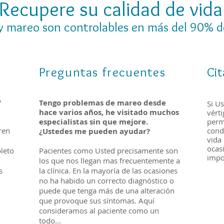
Recupere su calidad de vida
 y mareo son controlables en más del 90% d
Preguntas frecuentes
Cit
o
Tengo problemas de mareo desde
Si U
hace varios años, he visitado muchos
vért
especialistas sin que mejore.
perm
ren
cond
¿Ustedes me pueden ayudar?
vida
ocas
leto
Pacientes como Usted precisamente son
impo
los que nos llegan mas frecuentemente a
s
la clínica. En la mayoría de las ocasiones
no ha habido un correcto diagnóstico o
puede que tenga más de una alteración
que provoque sus síntomas. Aquí
consideramos al paciente como un
todo...