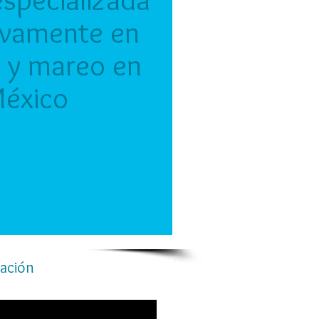
ivamente en
o y mareo en
éxico
cación