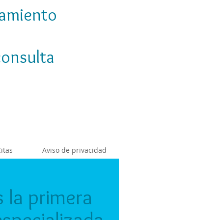
tamiento
consulta
cita
Guadalajara
33-2101-0007
itas
Aviso de privacidad
 la primera
especializada