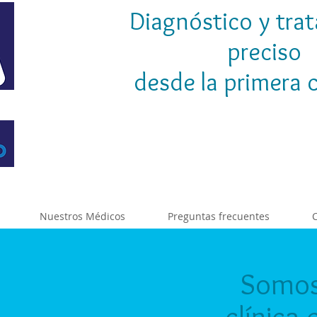
Diagnóstico y tra
preciso
desde la primera 
Llama y agenda tu 
Ciudad de México
55-5351-7212
Nuestros Médicos
Preguntas frecuentes
C
Somos
clínica 